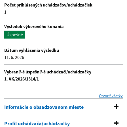
Počet prihlásených uchádzačov/uchádzačiek
1
Výsledok výberového konania
Úspešné
Dátum vyhlásenia výsledku
11. 6. 2026
Vybraní/-é úspešní/-é uchádzači/uchádzačky
1. VK/2026/1314/1
se
Otvoriť všetky
Informácie o obsadzovanom mieste
Profil uchádzača/uchádzačky