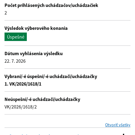
Počet prihlásených uchádzačov/uchádzačiek
2
Výsledok výberového konania
Úspešné
Dátum vyhlásenia výsledku
22. 7. 2026
Vybraní/-é úspešní/-é uchádzači/uchádzačky
1. VK/2026/1618/1
Neúspešní/-é uchádzači/uchádzačky
VK/2026/1618/2
se
Otvoriť všetky