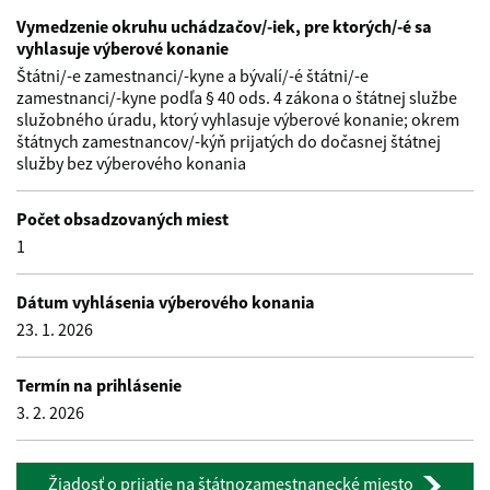
Vymedzenie okruhu uchádzačov/-iek, pre ktorých/-é sa
vyhlasuje výberové konanie
Štátni/-e zamestnanci/-kyne a bývalí/-é štátni/-e
zamestnanci/-kyne podľa § 40 ods. 4 zákona o štátnej službe
služobného úradu, ktorý vyhlasuje výberové konanie; okrem
štátnych zamestnancov/-kýň prijatých do dočasnej štátnej
služby bez výberového konania
Počet obsadzovaných miest
1
Dátum vyhlásenia výberového konania
23. 1. 2026
Termín na prihlásenie
3. 2. 2026
Žiadosť o prijatie na štátnozamestnanecké miesto