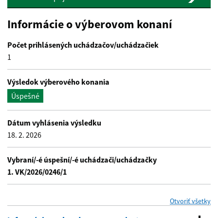
Informácie o výberovom konaní
Počet prihlásených uchádzačov/uchádzačiek
1
Výsledok výberového konania
Úspešné
Dátum vyhlásenia výsledku
18. 2. 2026
Vybraní/-é úspešní/-é uchádzači/uchádzačky
1. VK/2026/0246/1
se
Otvoriť všetky