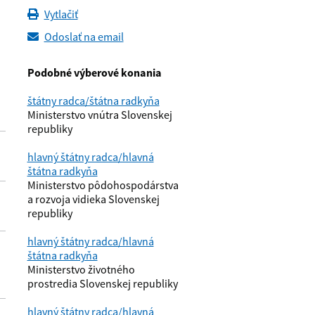
Vytlačiť
Odoslať na email
Podobné výberové konania
štátny radca/štátna radkyňa
Ministerstvo vnútra Slovenskej
republiky
hlavný štátny radca/hlavná
štátna radkyňa
Ministerstvo pôdohospodárstva
a rozvoja vidieka Slovenskej
republiky
hlavný štátny radca/hlavná
štátna radkyňa
Ministerstvo životného
prostredia Slovenskej republiky
hlavný štátny radca/hlavná