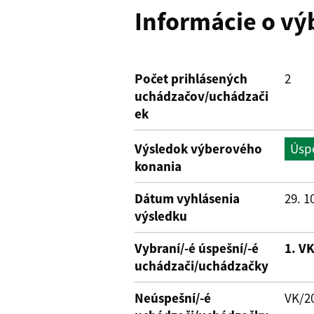
Informácie o v
Počet prihlásených
2
uchádzačov/uchádzači
ek
Výsledok výberového
Úsp
konania
Dátum vyhlásenia
29. 1
výsledku
Vybraní/-é úspešní/-é
1. V
uchádzači/uchádzačky
Neúspešní/-é
VK/2