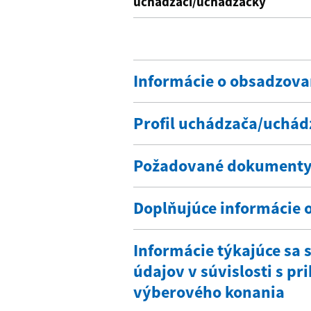
uchádzači/uchádzačky
Informácie o obsadzov
Profil uchádzača/uchád
Požadované dokument
Doplňujúce informácie 
Informácie týkajúce sa
údajov v súvislosti s p
výberového konania