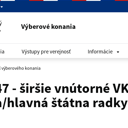
Výberové konania
ia
Výstupy pre verejnosť
Informácie
l výberového konania
 - širšie vnútorné VK
a/hlavná štátna radk