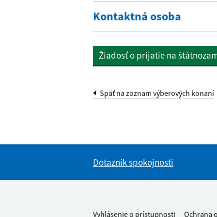
Kontaktná osoba
Žiadosť o prijatie na štátnoz
Späť na zoznam výberových konaní
Dotazník spokojnosti
Footer links
Vyhlásenie o prístupnosti
Ochrana 