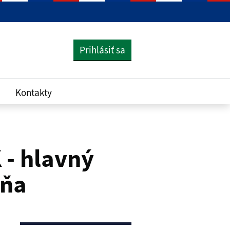
Prihlásiť sa
Kontakty
 - hlavný
yňa