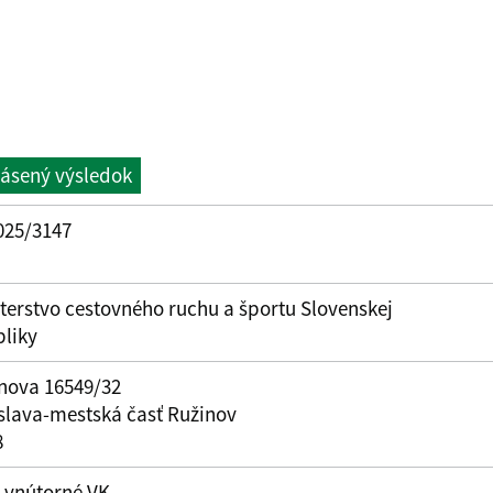
lásený výsledok
025/3147
terstvo cestovného ruchu a športu Slovenskej
bliky
inova 16549/32
slava-mestská časť Ružinov
8
e vnútorné VK