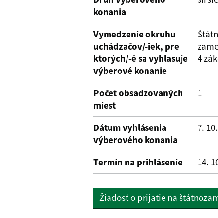
konania
Vymedzenie okruhu
Štátn
uchádzačov/-iek, pre
zame
ktorých/-é sa vyhlasuje
4 zák
výberové konanie
Počet obsadzovaných
1
miest
Dátum vyhlásenia
7. 10
výberového konania
Termín na prihlásenie
14. 1
Žiadosť o prijatie na štátnoz