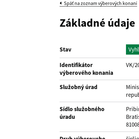
Späť na zoznam výberových konaní
Základné údaje
Stav
Vyh
Identifikátor
VK/2
výberového konania
Služobný úrad
Minis
repu
Sídlo služobného
Prib
úradu
Brati
8100
Druh výberoveho
širši