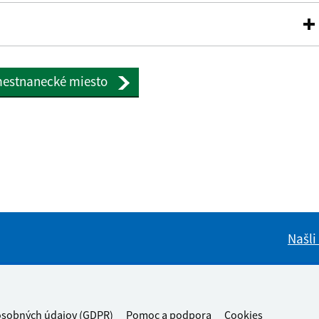
amestnanecké miesto
Našli
osobných údajov (GDPR)
Pomoc a podpora
Cookies