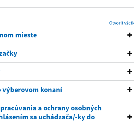
Otvoriť všet
anom mieste
začky
y
o výberovom konaní
 spracúvania a ochrany osobných
rihlásením sa uchádzača/-ky do