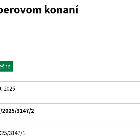
ýberovom konaní
ešné
0. 2025
K/2025/3147/2
025/3147/1