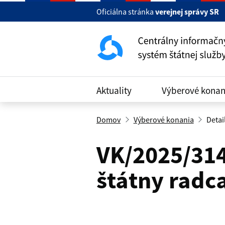
Oficiálna stránka
verejnej správy SR
Aktuality
Výberové konan
Domov
Výberové konania
Detai
VK/2025/3147
štátny radc