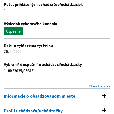
Počet prihlásených uchádzačov/uchádzačiek
1
Výsledok výberového konania
Úspešné
Dátum vyhlásenia výsledku
26. 2. 2025
Vybraní/-é úspešní/-é uchádzači/uchádzačky
1. VK/2025/0361/1
se
Otvoriť všetky
Informácie o obsadzovanom mieste
Profil uchádzača/uchádzačky