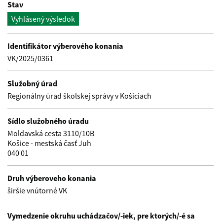
Stav
Vyhlásený výsledok
Identifikátor výberového konania
VK/2025/0361
Služobný úrad
Regionálny úrad školskej správy v Košiciach
Sídlo služobného úradu
Moldavská cesta 3110/10B
Košice - mestská časť Juh
040 01
Druh výberoveho konania
širšie vnútorné VK
Vymedzenie okruhu uchádzačov/-iek, pre ktorých/-é sa