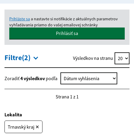
Prihláste sa
a nastavte si notifikácie z aktuálnych parametrov
vyhľadávania priamo do vašej emailovej schránky
Prihlásiť sa
Filtre(2)
Výsledkov na stranu
Zoradiť
4 výsledkov
podľa
Strana 1 z 1
Lokalita
Trnavský kraj ✕