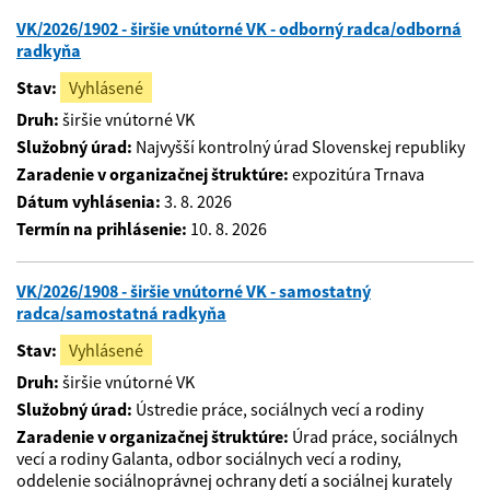
VK/2026/1902 - širšie vnútorné VK - odborný radca/odborná
radkyňa
Stav:
Vyhlásené
Druh:
širšie vnútorné VK
Služobný úrad:
Najvyšší kontrolný úrad Slovenskej republiky
Zaradenie v organizačnej štruktúre:
expozitúra Trnava
Dátum vyhlásenia:
3. 8. 2026
Termín na prihlásenie:
10. 8. 2026
VK/2026/1908 - širšie vnútorné VK - samostatný
radca/samostatná radkyňa
Stav:
Vyhlásené
Druh:
širšie vnútorné VK
Služobný úrad:
Ústredie práce, sociálnych vecí a rodiny
Zaradenie v organizačnej štruktúre:
Úrad práce, sociálnych
vecí a rodiny Galanta, odbor sociálnych vecí a rodiny,
oddelenie sociálnoprávnej ochrany detí a sociálnej kurately