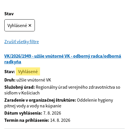
Stav
Vyhlásené ✕
Zrušiť všetky filtre
VK/2026/1949 - užšie vnútorné VK - odborný radca/odborná
radkyňa
Stav:
Vyhlásené
Druh:
užšie vnútorné VK
Služobný úrad:
Regionálny úrad verejného zdravotníctva so
sídlom v Košiciach
Zaradenie v organizačnej štruktúre:
Oddelenie hygieny
pitnej vody a vody na kúpanie
Dátum vyhlásenia:
7. 8. 2026
Termín na prihlásenie:
14. 8. 2026