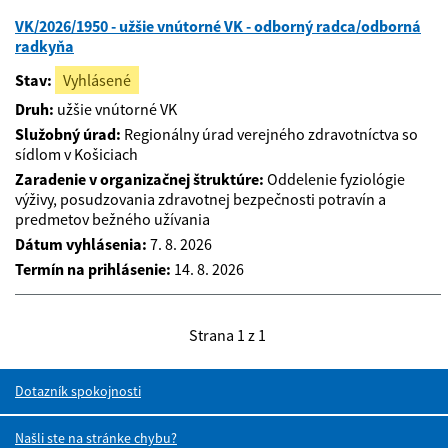
VK/2026/1950 - užšie vnútorné VK - odborný radca/odborná
radkyňa
Stav:
Vyhlásené
Druh:
užšie vnútorné VK
Služobný úrad:
Regionálny úrad verejného zdravotníctva so
sídlom v Košiciach
Zaradenie v organizačnej štruktúre:
Oddelenie fyziológie
výživy, posudzovania zdravotnej bezpečnosti potravín a
predmetov bežného užívania
Dátum vyhlásenia:
7. 8. 2026
Termín na prihlásenie:
14. 8. 2026
Strana 1 z 1
Dotazník spokojnosti
Našli ste na stránke chybu?