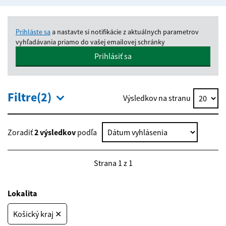
Prihláste sa
a nastavte si notifikácie z aktuálnych parametrov
vyhľadávania priamo do vašej emailovej schránky
Prihlásiť sa
Filtre(2)
Výsledkov na stranu
Zoradiť
2 výsledkov
podľa
Strana 1 z 1
Lokalita
Košický kraj ✕