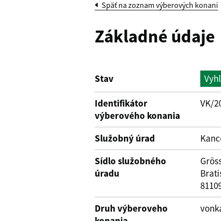
Späť na zoznam výberových konaní
Základné údaje
Stav
Vyh
Identifikátor
VK/2
výberového konania
Služobný úrad
Kanc
Sídlo služobného
Gröss
úradu
Brati
8110
Druh výberoveho
vonka
konania