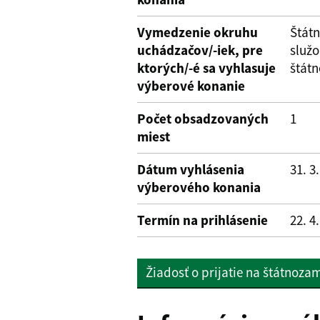
Vymedzenie okruhu
Štát
uchádzačov/-iek, pre
služ
ktorých/-é sa vyhlasuje
štátn
výberové konanie
Počet obsadzovaných
1
miest
Dátum vyhlásenia
31. 3
výberového konania
Termín na prihlásenie
22. 4
Žiadosť o prijatie na štátnoz