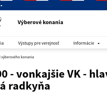
Výberové konania
ia
Výstupy pre verejnosť
Informácie
l výberového konania
0 - vonkajšie VK - hl
ná radkyňa