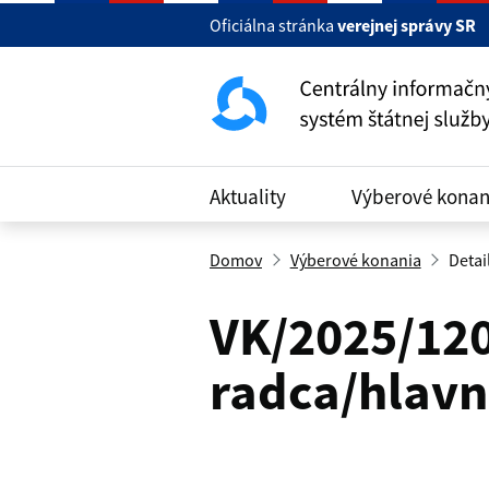
Oficiálna stránka
verejnej správy SR
Aktuality
Výberové konan
Domov
Výberové konania
Detai
VK/2025/120
radca/hlav