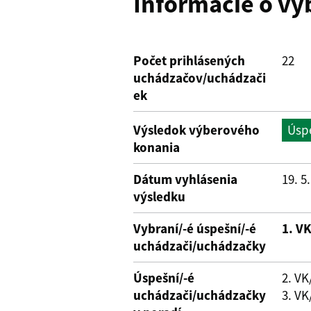
Informácie o v
Počet prihlásených
22
uchádzačov/uchádzači
ek
Výsledok výberového
Úsp
konania
Dátum vyhlásenia
19. 5
výsledku
Vybraní/-é úspešní/-é
1. V
uchádzači/uchádzačky
Úspešní/-é
2. VK
uchádzači/uchádzačky
3. VK