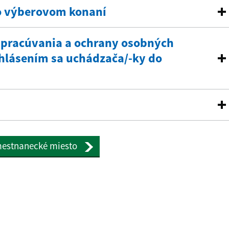
o výberovom konaní
 spracúvania a ochrany osobných
rihlásením sa uchádzača/-ky do
amestnanecké miesto