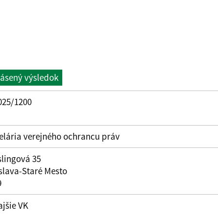
lásený výsledok
025/1200
elária verejného ochrancu práv
lingová 35
slava-Staré Mesto
9
jšie VK