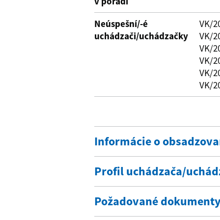
v poradí
Neúspešní/-é
VK/2
uchádzači/uchádzačky
VK/2
VK/2
VK/2
VK/2
VK/2
Informácie o obsadzov
Profil uchádzača/uchád
Požadované dokument