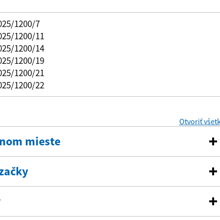
025/1200/7
025/1200/11
025/1200/14
025/1200/19
025/1200/21
025/1200/22
Otvoriť všet
anom mieste
začky
y