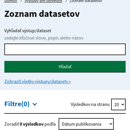
Domov
Výstupy pre verejnosť
Zoznam datasetov
Zoznam datasetov
Vyhľadať výstup/dataset
zadajte kľúčové slovo, popis alebo názov
Hľadať
Zobraziť všetky výstupy/datasety »
Filtre(0)
Výsledkov na stranu
Zoradiť
0 výsledkov
podľa