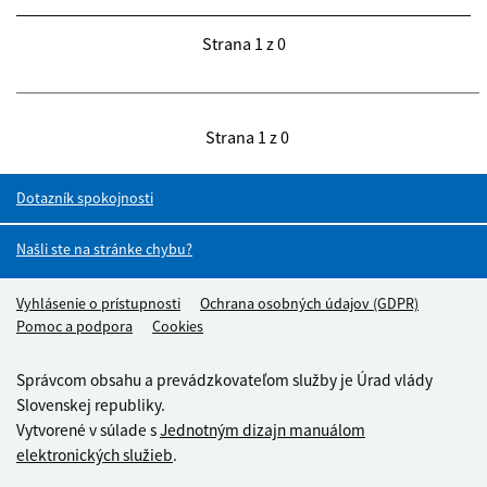
Strana 1 z 0
Strana 1 z 0
Dotazník spokojnosti
Našli ste na stránke chybu?
Footer links
Vyhlásenie o prístupnosti
Ochrana osobných údajov (GDPR)
Pomoc a podpora
Cookies
Správcom obsahu a prevádzkovateľom služby je Úrad vlády
Slovenskej republiky.
Vytvorené v súlade s
Jednotným dizajn manuálom
elektronických služieb
.